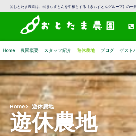
㈱おとたま農園は、㈱きぃすとんを中核とする【きぃすとんグループ】の一員
Home
農園概要
スタッフ紹介
遊休農地
ブログ
ゲスト
Home
遊休農地
遊休農地