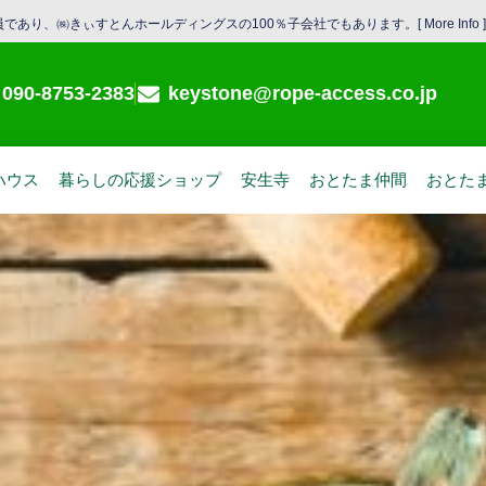
であり、㈱きぃすとんホールディングスの100％子会社でもあります。[
More Info
]
090-8753-2383
keystone@rope-access.co.jp
ハウス
暮らしの応援ショップ
安生寺
おとたま仲間
おとた