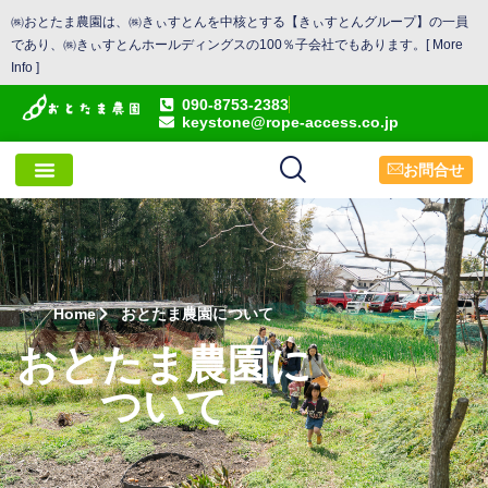
㈱おとたま農園は、㈱きぃすとんを中核とする【きぃすとんグループ】の一員
であり、㈱きぃすとんホールディングスの100％子会社でもあります。[
More
Info
]
090-8753-2383
keystone@rope-access.co.jp
お問合せ
Home
おとたま農園について
おとたま農園に
ついて