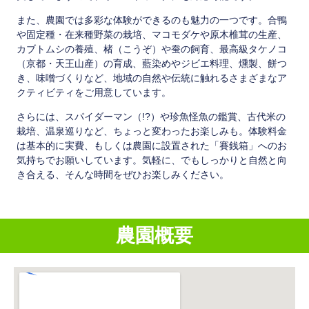
また、農園では多彩な体験ができるのも魅力の一つです。合鴨
や固定種・在来種野菜の栽培、マコモダケや原木椎茸の生産、
カブトムシの養殖、楮（こうぞ）や蚕の飼育、最高級タケノコ
（京都・天王山産）の育成、藍染めやジビエ料理、燻製、餅つ
き、味噌づくりなど、地域の自然や伝統に触れるさまざまなア
クティビティをご用意しています。
さらには、スパイダーマン（!?）や珍魚怪魚の鑑賞、古代米の
栽培、温泉巡りなど、ちょっと変わったお楽しみも。体験料金
は基本的に実費、もしくは農園に設置された「賽銭箱」へのお
気持ちでお願いしています。気軽に、でもしっかりと自然と向
き合える、そんな時間をぜひお楽しみください。
農園概要