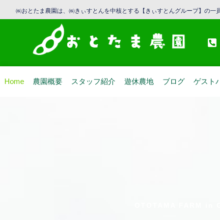
㈱おとたま農園は、㈱きぃすとんを中核とする【きぃすとんグループ】の一員
Home
農園概要
スタッフ紹介
遊休農地
ブログ
ゲスト
OTOTAMA FARM in G