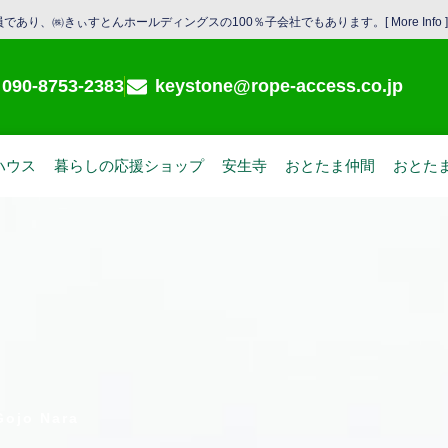
であり、㈱きぃすとんホールディングスの100％子会社でもあります。[
More Info
]
090-8753-2383
keystone@rope-access.co.jp
ハウス
暮らしの応援ショップ
安生寺
おとたま仲間
おとた
ojo Nara