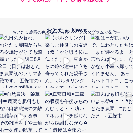
おとたま News
おとたま農園の色々なできごとをインスタグラムで発信中