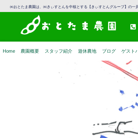
㈱おとたま農園は、㈱きぃすとんを中核とする【きぃすとんグループ】の一員
Home
農園概要
スタッフ紹介
遊休農地
ブログ
ゲスト
社外秘『
ノコ掘り