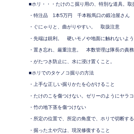
■ホリ・・・たけのこ掘り用の、特別な道具。取
・特注品 1本5万円 千本
鞍馬口
の鍛冶屋さん
・ぐにゃりと、曲がりやすい。 取扱注意
・先端は鋭利。 硬いモノや地面に触れないよう
・置き忘れ、厳重注意。 本数管理は隊長の責務
・が
たつき
防止に、水に浸け置くこと。
■ホリでのタケノコ掘りの方法
・上手な正しい掘りかたを心がけること
・たけのこを傷つけない。ゼリーのようにヤラコ
・竹の地下茎を傷つけない
・所定の位置で、所定の角度で、ホリで切断する
・掘った土や穴は、現況修復すること