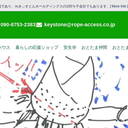
であり、㈱きぃすとんホールディングスの100％子会社でもあります。[
More Info
]
090-8753-2383
keystone@rope-access.co.jp
ハウス
暮らしの応援ショップ
安生寺
おとたま仲間
おとた
タケ
★レ