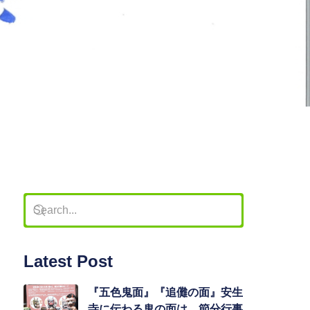
Latest Post
『五色鬼面』『追儺の面』安生
寺に伝わる鬼の面は、節分行事