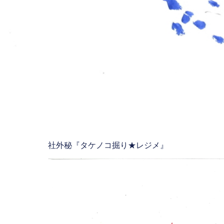
ジメ』
nanase
4月 2, 2025
No Comments
社外秘『タケノコ掘り★レジメ』